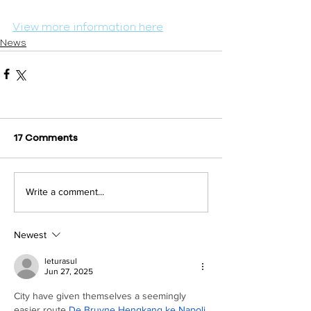
View more information here
News
17 Comments
Write a comment...
Newest
leturasul
Jun 27, 2025
City have given themselves a seemingly 
easier route 
De Bruyne Hengkang ke Napoli