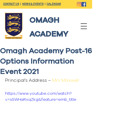
CONTACT US
|
NEWS & EVENTS
|
CALENDAR
OMAGH
ACADEMY
Omagh Academy Post-16
Options Information
Event 2021
Principal’s Address – 
Mrs Maxwell
https://www.youtube.com/watch?
v=s5WHaRxqZkg&feature=emb_title